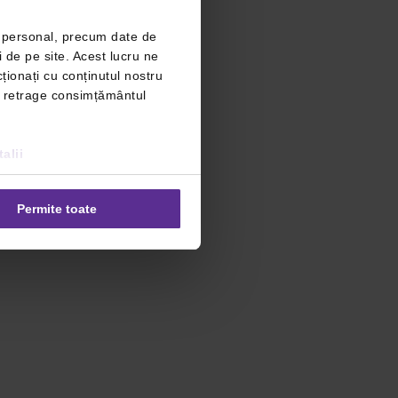
r personal, precum date de
i de pe site. Acest lucru ne
ționați cu conținutul nostru
ți retrage consimțământul
alii
Permite toate