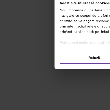
Acest site utilizează cookie-u
Noi, împreună cu partenerii no
navigare cu scopul de a oferi ș
permite să vă afișăm reclame ș
prin intermediul rețelelor soc
oricând, făcând click pe linkul
Pentru mai multe informații, vă
Refuză