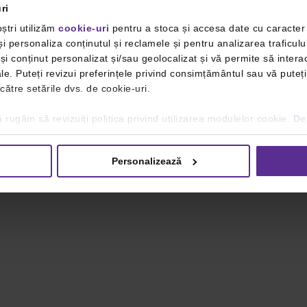
ri
ștri utilizăm
cookie-uri
pentru a stoca și accesa date cu caracte
i personaliza conținutul și reclamele și pentru analizarea traficulu
i conținut personalizat și/sau geolocalizat și vă permite să interac
iale. Puteți revizui preferințele privind consimțământul sau vă pute
 către setările dvs. de cookie-uri.
 rugăm să revizuiți politica privind utilizarea modulelor cookie.
Det
Personalizează