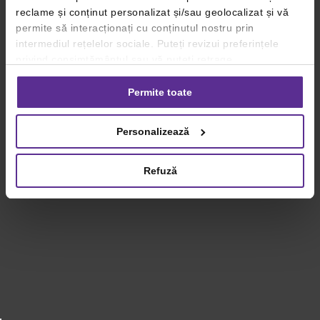
reclame și conținut personalizat și/sau geolocalizat și vă
permite să interacționați cu conținutul nostru prin
intermediul rețelelor sociale. Puteți revizui preferințele
privind consimțământul sau vă puteți retrage
consimțământul oricând, făcând click pe linkul către
setările dvs. de cookie-uri.
Permite toate
Pentru mai multe informații, vă rugăm să revizuiți politica
Personalizează
privind utilizarea modulelor cookie.
Detalii
Refuză