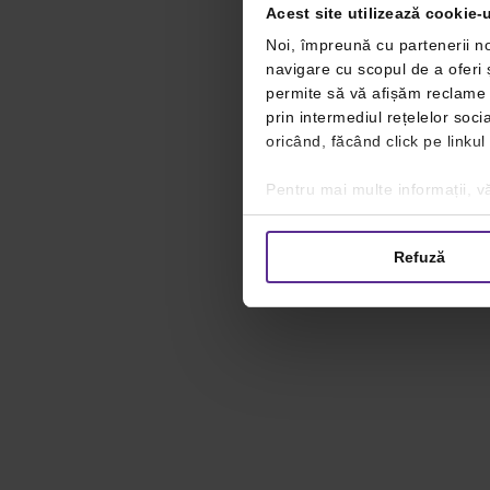
Acest site utilizează cookie-u
Noi, împreună cu partenerii no
navigare cu scopul de a oferi ș
permite să vă afișăm reclame ș
prin intermediul rețelelor soc
oricând, făcând click pe linkul
Pentru mai multe informații, vă
Refuză