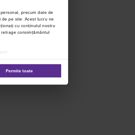
r personal, precum date de
i de pe site. Acest lucru ne
ționați cu conținutul nostru
ți retrage consimțământul
alii
Permite toate