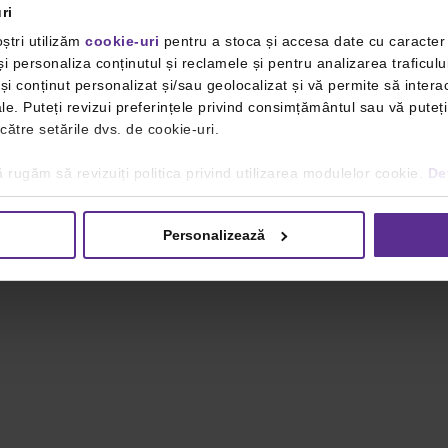
ri
ștri utilizăm
cookie-uri
pentru a stoca și accesa date cu caracte
i personaliza conținutul și reclamele și pentru analizarea traficulu
i conținut personalizat și/sau geolocalizat și vă permite să interac
iale. Puteți revizui preferințele privind consimțământul sau vă pute
 către setările dvs. de cookie-uri.
 rugăm să revizuiți politica privind utilizarea modulelor cookie.
Det
Personalizează