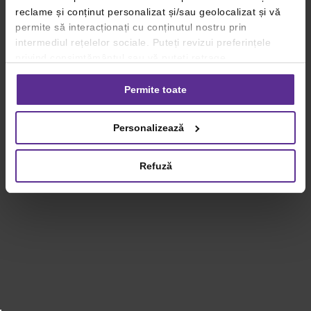
reclame și conținut personalizat și/sau geolocalizat și vă
permite să interacționați cu conținutul nostru prin
intermediul rețelelor sociale. Puteți revizui preferințele
privind consimțământul sau vă puteți retrage
consimțământul oricând, făcând click pe linkul către
setările dvs. de cookie-uri.
Permite toate
Pentru mai multe informații, vă rugăm să revizuiți politica
Personalizează
privind utilizarea modulelor cookie.
Detalii
Refuză