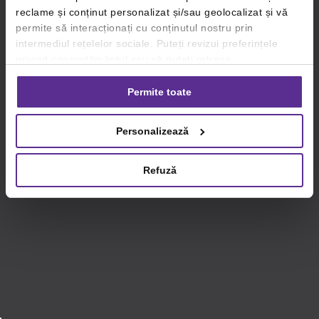
reclame și conținut personalizat și/sau geolocalizat și vă
permite să interacționați cu conținutul nostru prin
intermediul rețelelor sociale. Puteți revizui preferințele
privind consimțământul sau vă puteți retrage
consimțământul oricând, făcând click pe linkul către
setările dvs. de cookie-uri.
Permite toate
Pentru mai multe informații, vă rugăm să revizuiți politica
Personalizează
privind utilizarea modulelor cookie.
Detalii
Refuză