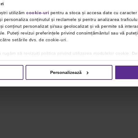
ri
ștri utilizăm
cookie-uri
pentru a stoca și accesa date cu caracte
i personaliza conținutul și reclamele și pentru analizarea traficulu
i conținut personalizat și/sau geolocalizat și vă permite să interac
iale. Puteți revizui preferințele privind consimțământul sau vă pute
 către setările dvs. de cookie-uri.
 rugăm să revizuiți politica privind utilizarea modulelor cookie.
Det
Personalizează