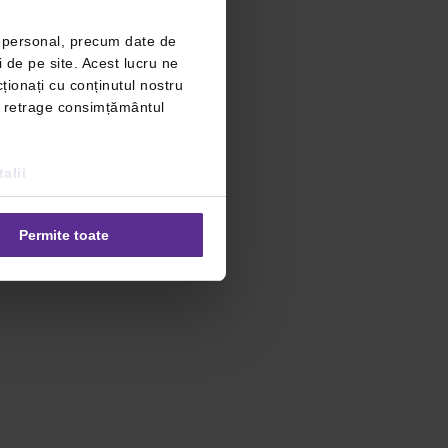
r personal, precum date de
i de pe site. Acest lucru ne
ționați cu conținutul nostru
ți retrage consimțământul
alii
Permite toate