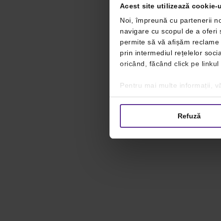
Acest site utilizează cookie-u
Noi, împreună cu partenerii no
navigare cu scopul de a oferi ș
permite să vă afișăm reclame ș
prin intermediul rețelelor soc
oricând, făcând click pe linkul
Pentru mai multe informații, vă
Refuză