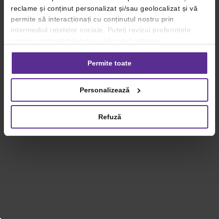
reclame și conținut personalizat și/sau geolocalizat și vă
permite să interacționați cu conținutul nostru prin
intermediul rețelelor sociale. Puteți revizui preferințele
privind consimțământul sau vă puteți retrage
consimțământul oricând, făcând click pe linkul către
setările dvs. de cookie-uri.
Permite toate
Pentru mai multe informații, vă rugăm să revizuiți politica
Personalizează
privind utilizarea modulelor cookie.
Detalii
Refuză