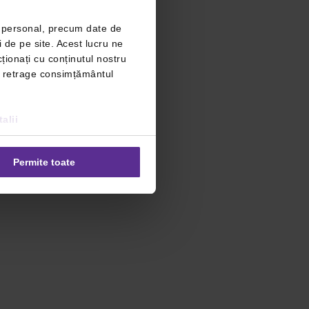
r personal, precum date de
i de pe site. Acest lucru ne
ționați cu conținutul nostru
ți retrage consimțământul
alii
Permite toate