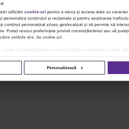
ri
ștri utilizăm
cookie-uri
pentru a stoca și accesa date cu caracte
i personaliza conținutul și reclamele și pentru analizarea traficulu
i conținut personalizat și/sau geolocalizat și vă permite să interac
iale. Puteți revizui preferințele privind consimțământul sau vă pute
 către setările dvs. de cookie-uri.
 rugăm să revizuiți politica privind utilizarea modulelor cookie.
Det
Personalizează