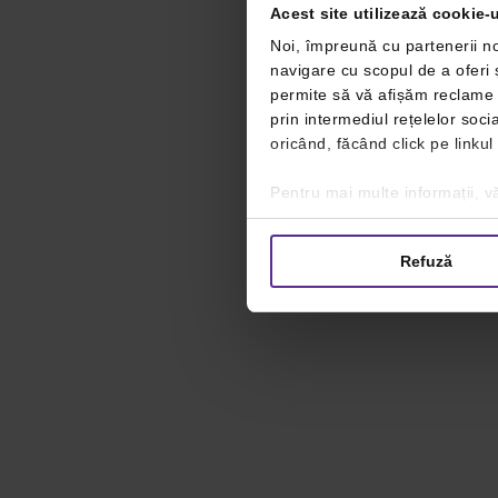
Acest site utilizează cookie-u
Noi, împreună cu partenerii no
navigare cu scopul de a oferi ș
permite să vă afișăm reclame ș
prin intermediul rețelelor soc
oricând, făcând click pe linkul
Pentru mai multe informații, vă
Refuză