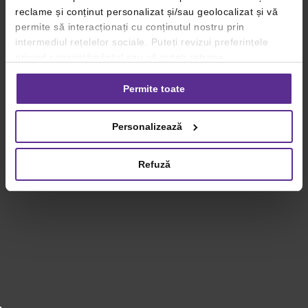
reclame și conținut personalizat și/sau geolocalizat și vă
permite să interacționați cu conținutul nostru prin
intermediul rețelelor sociale. Puteți revizui preferințele
privind consimțământul sau vă puteți retrage
consimțământul oricând, făcând click pe linkul către
setările dvs. de cookie-uri.
Permite toate
Pentru mai multe informații, vă rugăm să revizuiți politica
Personalizează
privind utilizarea modulelor cookie.
Detalii
Refuză