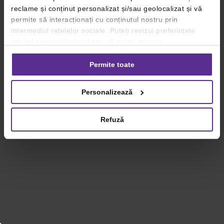
reclame și conținut personalizat și/sau geolocalizat și vă
permite să interacționați cu conținutul nostru prin
intermediul rețelelor sociale. Puteți revizui preferințele
privind consimțământul sau vă puteți retrage
consimțământul oricând, făcând click pe linkul către
setările dvs. de cookie-uri.
Permite toate
Pentru mai multe informații, vă rugăm să revizuiți politica
Personalizează
privind utilizarea modulelor cookie.
Detalii
Refuză