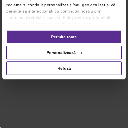
reclame și conținut personalizat și/sau geolocalizat și vă
permite să interacționați cu conținutul nostru prin
intermediul rețelelor sociale. Puteți revizui preferințele
privind consimțământul sau vă puteți retrage
consimțământul oricând, făcând click pe linkul către
setările dvs. de cookie-uri.
Permite toate
Pentru mai multe informații, vă rugăm să revizuiți politica
Personalizează
privind utilizarea modulelor cookie.
Detalii
Refuză