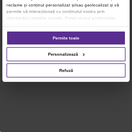
reclame și conținut personalizat și/sau geolocalizat și vă
permite să interacționați cu conținutul nostru prin
intermediul rețelelor sociale. Puteți revizui preferințele
privind consimțământul sau vă puteți retrage
consimțământul oricând, făcând click pe linkul către
setările dvs. de cookie-uri.
Permite toate
Pentru mai multe informații, vă rugăm să revizuiți politica
Personalizează
privind utilizarea modulelor cookie.
Detalii
Refuză