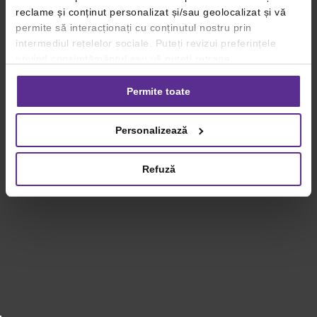
reclame și conținut personalizat și/sau geolocalizat și vă
permite să interacționați cu conținutul nostru prin
intermediul rețelelor sociale. Puteți revizui preferințele
privind consimțământul sau vă puteți retrage
consimțământul oricând, făcând click pe linkul către
setările dvs. de cookie-uri.
Permite toate
Pentru mai multe informații, vă rugăm să revizuiți politica
Personalizează
privind utilizarea modulelor cookie.
Detalii
Refuză