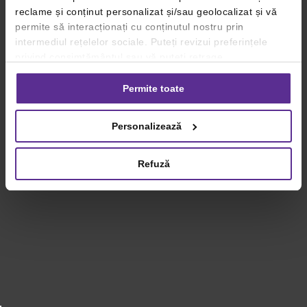
reclame și conținut personalizat și/sau geolocalizat și vă
permite să interacționați cu conținutul nostru prin
intermediul rețelelor sociale. Puteți revizui preferințele
privind consimțământul sau vă puteți retrage
consimțământul oricând, făcând click pe linkul către
setările dvs. de cookie-uri.
Permite toate
Pentru mai multe informații, vă rugăm să revizuiți politica
Personalizează
privind utilizarea modulelor cookie.
Detalii
Refuză