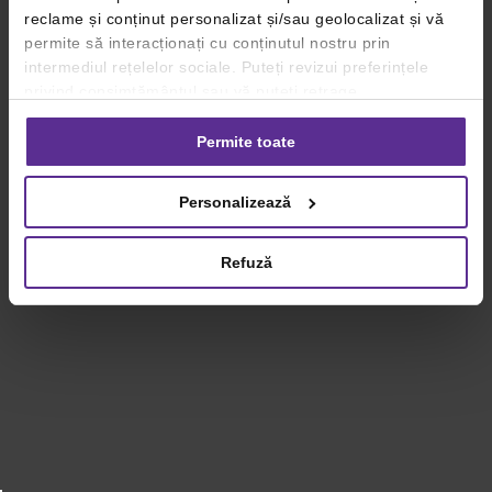
reclame și conținut personalizat și/sau geolocalizat și vă
permite să interacționați cu conținutul nostru prin
intermediul rețelelor sociale. Puteți revizui preferințele
privind consimțământul sau vă puteți retrage
consimțământul oricând, făcând click pe linkul către
setările dvs. de cookie-uri.
Permite toate
Pentru mai multe informații, vă rugăm să revizuiți politica
Personalizează
privind utilizarea modulelor cookie.
Detalii
Refuză