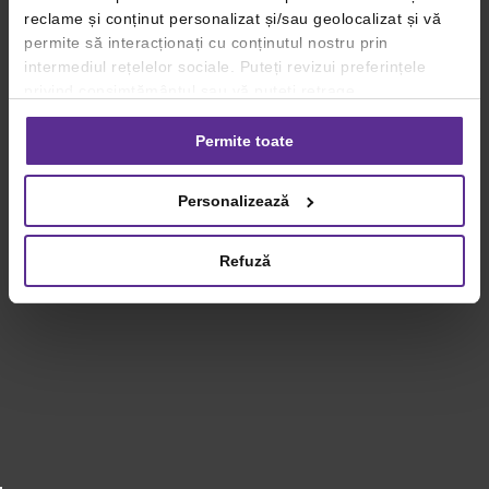
reclame și conținut personalizat și/sau geolocalizat și vă
permite să interacționați cu conținutul nostru prin
intermediul rețelelor sociale. Puteți revizui preferințele
privind consimțământul sau vă puteți retrage
consimțământul oricând, făcând click pe linkul către
setările dvs. de cookie-uri.
Permite toate
Pentru mai multe informații, vă rugăm să revizuiți politica
Personalizează
privind utilizarea modulelor cookie.
Detalii
Refuză