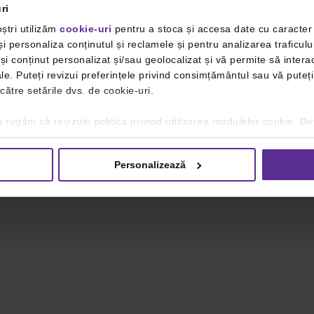
ri
ștri utilizăm
cookie-uri
pentru a stoca și accesa date cu caracte
i personaliza conținutul și reclamele și pentru analizarea traficulu
i conținut personalizat și/sau geolocalizat și vă permite să interac
iale. Puteți revizui preferințele privind consimțământul sau vă pute
 către setările dvs. de cookie-uri.
 rugăm să revizuiți politica privind utilizarea modulelor cookie.
Det
Personalizează