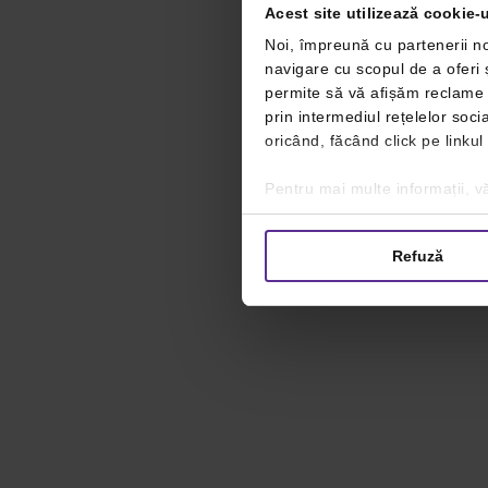
Acest site utilizează cookie-u
Noi, împreună cu partenerii no
navigare cu scopul de a oferi ș
permite să vă afișăm reclame ș
prin intermediul rețelelor soc
oricând, făcând click pe linkul
Pentru mai multe informații, vă
Refuză