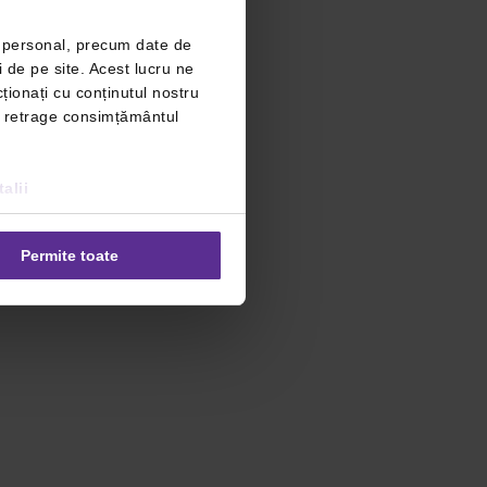
r personal, precum date de
i de pe site. Acest lucru ne
ționați cu conținutul nostru
ți retrage consimțământul
alii
Permite toate