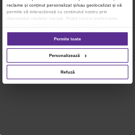
reclame și conținut personalizat și/sau geolocalizat și vă
permite să interacționați cu conținutul nostru prin
intermediul rețelelor sociale. Puteți revizui preferințele
privind consimțământul sau vă puteți retrage
consimțământul oricând, făcând click pe linkul către
setările dvs. de cookie-uri.
Permite toate
Pentru mai multe informații, vă rugăm să revizuiți politica
Personalizează
privind utilizarea modulelor cookie.
Detalii
Refuză