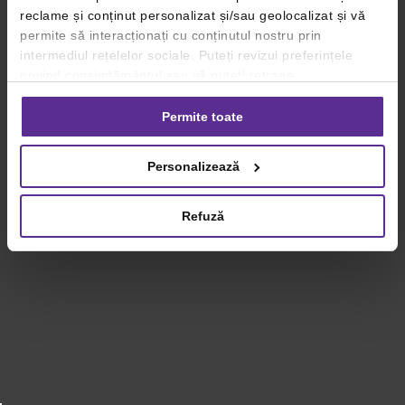
reclame și conținut personalizat și/sau geolocalizat și vă
permite să interacționați cu conținutul nostru prin
intermediul rețelelor sociale. Puteți revizui preferințele
privind consimțământul sau vă puteți retrage
consimțământul oricând, făcând click pe linkul către
setările dvs. de cookie-uri.
Permite toate
Pentru mai multe informații, vă rugăm să revizuiți politica
Personalizează
privind utilizarea modulelor cookie.
Detalii
Refuză