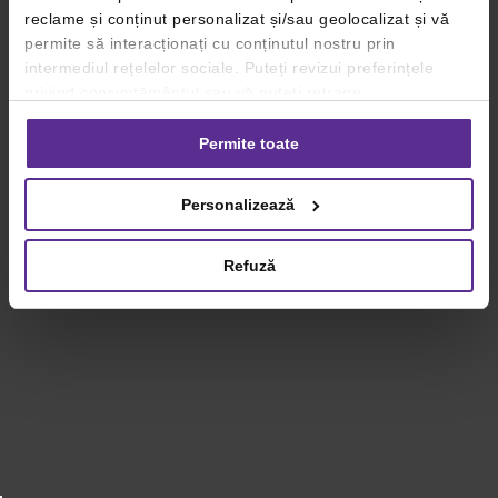
reclame și conținut personalizat și/sau geolocalizat și vă
permite să interacționați cu conținutul nostru prin
intermediul rețelelor sociale. Puteți revizui preferințele
privind consimțământul sau vă puteți retrage
consimțământul oricând, făcând click pe linkul către
setările dvs. de cookie-uri.
Permite toate
Pentru mai multe informații, vă rugăm să revizuiți politica
Personalizează
privind utilizarea modulelor cookie.
Detalii
Refuză