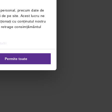
r personal, precum date de
i de pe site. Acest lucru ne
ționați cu conținutul nostru
ți retrage consimțământul
alii
Permite toate