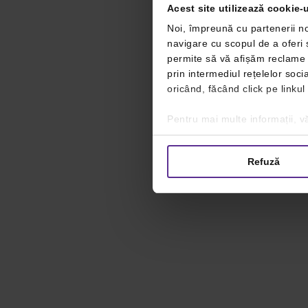
Acest site utilizează cookie-u
Noi, împreună cu partenerii no
navigare cu scopul de a oferi ș
permite să vă afișăm reclame ș
prin intermediul rețelelor soc
oricând, făcând click pe linkul
Pentru mai multe informații, vă
Refuză