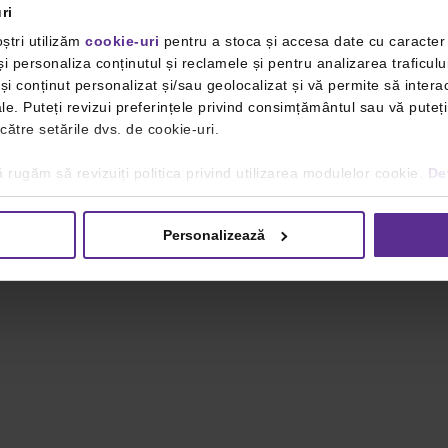
ri
ștri utilizăm
cookie-uri
pentru a stoca și accesa date cu caracte
i personaliza conținutul și reclamele și pentru analizarea traficulu
i conținut personalizat și/sau geolocalizat și vă permite să interac
iale. Puteți revizui preferințele privind consimțământul sau vă pute
 către setările dvs. de cookie-uri.
 rugăm să revizuiți politica privind utilizarea modulelor cookie.
Det
Personalizează