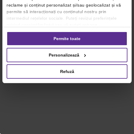
reclame și conținut personalizat și/sau geolocalizat și vă
permite să interacționați cu conținutul nostru prin
intermediul rețelelor sociale. Puteți revizui preferințele
privind consimțământul sau vă puteți retrage
consimțământul oricând, făcând click pe linkul către
setările dvs. de cookie-uri.
Permite toate
Pentru mai multe informații, vă rugăm să revizuiți politica
Personalizează
privind utilizarea modulelor cookie.
Detalii
Refuză