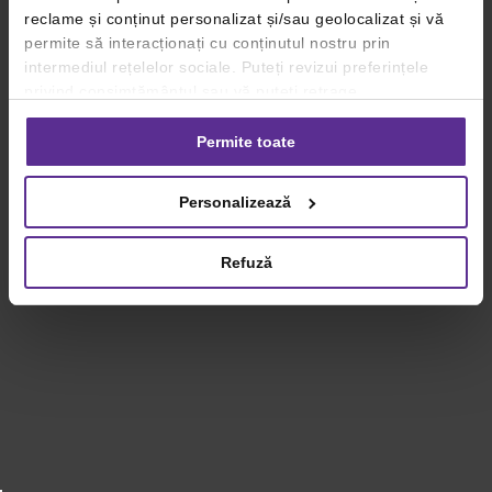
reclame și conținut personalizat și/sau geolocalizat și vă
permite să interacționați cu conținutul nostru prin
intermediul rețelelor sociale. Puteți revizui preferințele
privind consimțământul sau vă puteți retrage
consimțământul oricând, făcând click pe linkul către
setările dvs. de cookie-uri.
Permite toate
Pentru mai multe informații, vă rugăm să revizuiți politica
Personalizează
privind utilizarea modulelor cookie.
Detalii
Refuză