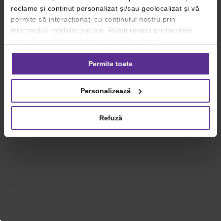
reclame și conținut personalizat și/sau geolocalizat și vă
permite să interacționați cu conținutul nostru prin
intermediul rețelelor sociale. Puteți revizui preferințele
privind consimțământul sau vă puteți retrage
consimțământul oricând, făcând click pe linkul către
setările dvs. de cookie-uri.
Permite toate
Pentru mai multe informații, vă rugăm să revizuiți politica
Personalizează
privind utilizarea modulelor cookie.
Detalii
Refuză