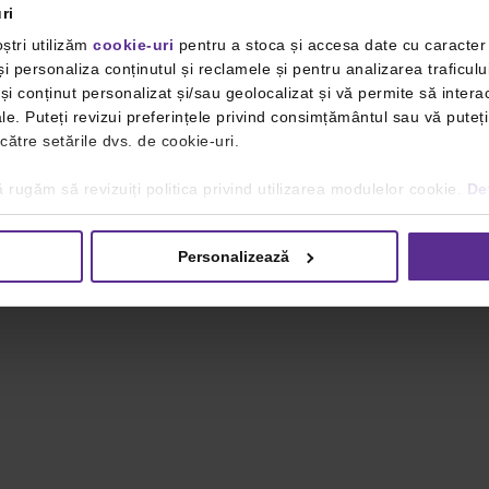
ri
ștri utilizăm
cookie-uri
pentru a stoca și accesa date cu caracte
i personaliza conținutul și reclamele și pentru analizarea traficulu
i conținut personalizat și/sau geolocalizat și vă permite să interac
iale. Puteți revizui preferințele privind consimțământul sau vă pute
 către setările dvs. de cookie-uri.
 rugăm să revizuiți politica privind utilizarea modulelor cookie.
Det
Personalizează