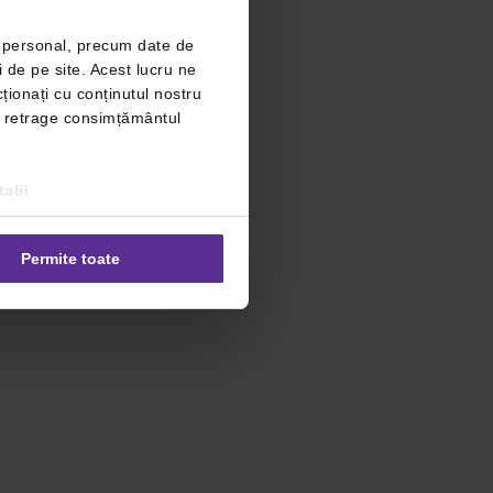
r personal, precum date de
i de pe site. Acest lucru ne
ționați cu conținutul nostru
ți retrage consimțământul
alii
Permite toate