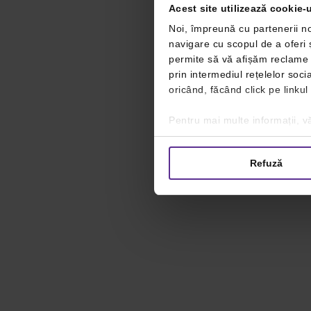
Acest site utilizează cookie-u
Noi, împreună cu partenerii no
navigare cu scopul de a oferi ș
permite să vă afișăm reclame ș
prin intermediul rețelelor soc
oricând, făcând click pe linkul
Pentru mai multe informații, vă
Refuză