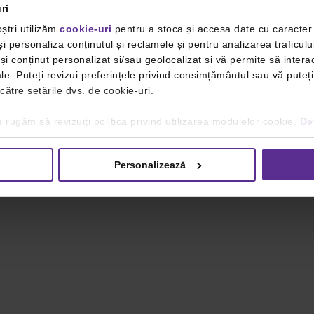
ri
ștri utilizăm
cookie-uri
pentru a stoca și accesa date cu caracte
i personaliza conținutul și reclamele și pentru analizarea traficulu
i conținut personalizat și/sau geolocalizat și vă permite să interac
iale. Puteți revizui preferințele privind consimțământul sau vă pute
 către setările dvs. de cookie-uri.
 rugăm să revizuiți politica privind utilizarea modulelor cookie.
Det
Personalizează