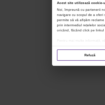
Acest site utilizează cookie-u
Noi, împreună cu partenerii no
navigare cu scopul de a oferi ș
permite să vă afișăm reclame ș
prin intermediul rețelelor soc
oricând, făcând click pe linkul
Pentru mai multe informații, vă
Refuză