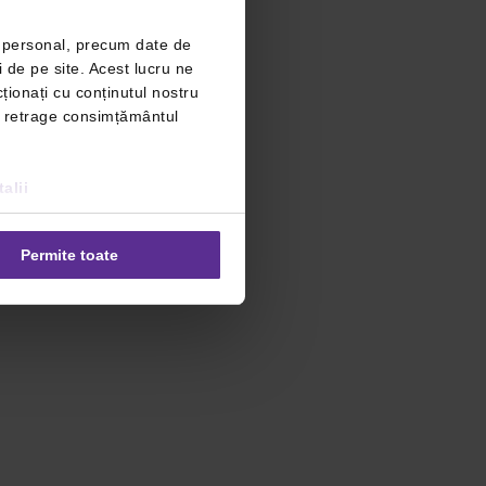
r personal, precum date de
i de pe site. Acest lucru ne
ționați cu conținutul nostru
ți retrage consimțământul
alii
Permite toate