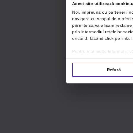
Acest site utilizează cookie-u
Noi, împreună cu partenerii no
navigare cu scopul de a oferi ș
permite să vă afișăm reclame ș
prin intermediul rețelelor soc
oricând, făcând click pe linkul
Pentru mai multe informații, vă
Refuză