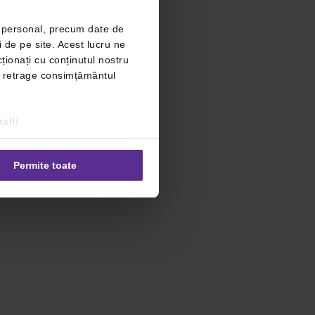
r personal, precum date de
i de pe site. Acest lucru ne
ționați cu conținutul nostru
ți retrage consimțământul
alii
Permite toate