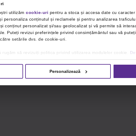
ri
ștri utilizăm
cookie-uri
pentru a stoca și accesa date cu caracte
i personaliza conținutul și reclamele și pentru analizarea traficulu
i conținut personalizat și/sau geolocalizat și vă permite să interac
iale. Puteți revizui preferințele privind consimțământul sau vă pute
 către setările dvs. de cookie-uri.
 rugăm să revizuiți politica privind utilizarea modulelor cookie.
Det
Personalizează