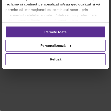
reclame și conținut personalizat și/sau geolocalizat și vă
permite să interacționați cu conținutul nostru prin
intermediul rețelelor sociale. Puteți revizui preferințele
privind consimțământul sau vă puteți retrage
consimțământul oricând, făcând click pe linkul către
setările dvs. de cookie-uri.
Permite toate
Pentru mai multe informații, vă rugăm să revizuiți politica
Personalizează
privind utilizarea modulelor cookie.
Detalii
Refuză