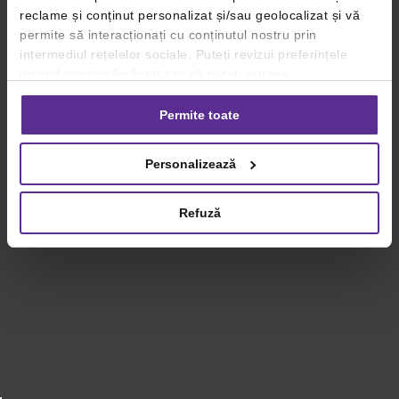
reclame și conținut personalizat și/sau geolocalizat și vă
permite să interacționați cu conținutul nostru prin
intermediul rețelelor sociale. Puteți revizui preferințele
privind consimțământul sau vă puteți retrage
consimțământul oricând, făcând click pe linkul către
setările dvs. de cookie-uri.
Permite toate
Pentru mai multe informații, vă rugăm să revizuiți politica
Personalizează
privind utilizarea modulelor cookie.
Detalii
Refuză