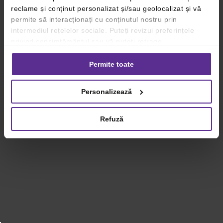
reclame și conținut personalizat și/sau geolocalizat și vă
permite să interacționați cu conținutul nostru prin
intermediul rețelelor sociale. Puteți revizui preferințele
privind consimțământul sau vă puteți retrage
consimțământul oricând, făcând click pe linkul către
setările dvs. de cookie-uri.
Permite toate
Pentru mai multe informații, vă rugăm să revizuiți politica
Personalizează
privind utilizarea modulelor cookie.
Detalii
Refuză