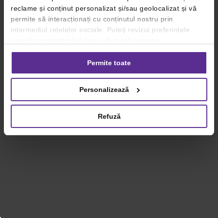
reclame și conținut personalizat și/sau geolocalizat și vă
permite să interacționați cu conținutul nostru prin
intermediul rețelelor sociale. Puteți revizui preferințele
privind consimțământul sau vă puteți retrage
consimțământul oricând, făcând click pe linkul către
setările dvs. de cookie-uri.
Permite toate
Pentru mai multe informații, vă rugăm să revizuiți politica
Personalizează
privind utilizarea modulelor cookie.
Detalii
Refuză