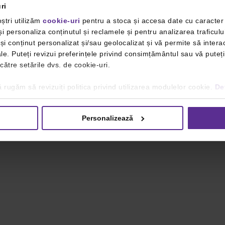
ri
ștri utilizăm
cookie-uri
pentru a stoca și accesa date cu caracte
i personaliza conținutul și reclamele și pentru analizarea traficulu
i conținut personalizat și/sau geolocalizat și vă permite să interac
iale. Puteți revizui preferințele privind consimțământul sau vă pute
 către setările dvs. de cookie-uri.
 rugăm să revizuiți politica privind utilizarea modulelor cookie.
Det
Personalizează