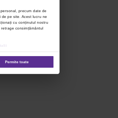
r personal, precum date de
i de pe site. Acest lucru ne
ționați cu conținutul nostru
ți retrage consimțământul
alii
Permite toate