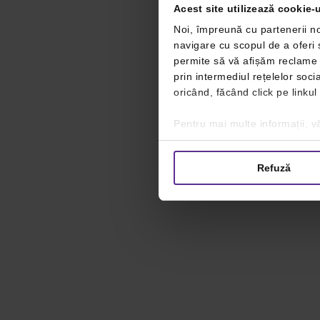
Acest site utilizează cookie-u
Noi, împreună cu partenerii no
navigare cu scopul de a oferi ș
permite să vă afișăm reclame ș
prin intermediul rețelelor soc
oricând, făcând click pe linkul
Pentru mai multe informații, vă
Refuză