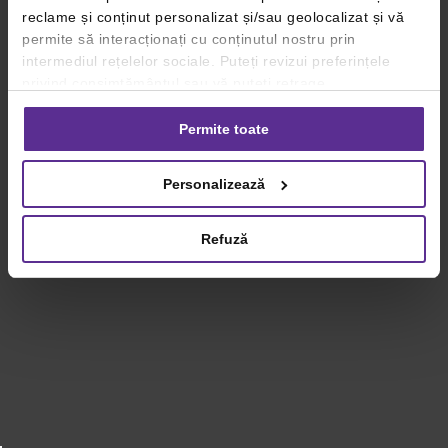
reclame și conținut personalizat și/sau geolocalizat și vă
permite să interacționați cu conținutul nostru prin
intermediul rețelelor sociale. Puteți revizui preferințele
privind consimțământul sau vă puteți retrage
consimțământul oricând, făcând click pe linkul către
setările dvs. de cookie-uri.
Permite toate
Pentru mai multe informații, vă rugăm să revizuiți politica
Personalizează
privind utilizarea modulelor cookie.
Detalii
Refuză