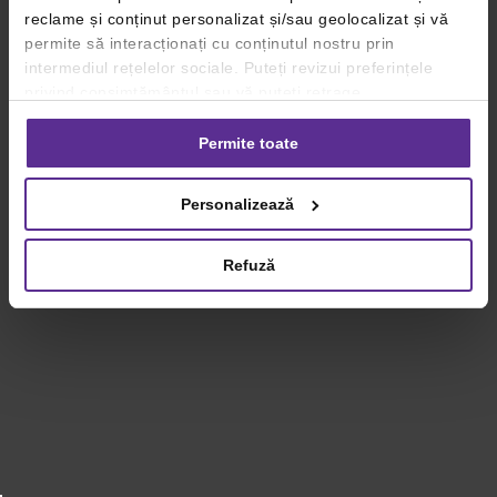
reclame și conținut personalizat și/sau geolocalizat și vă
permite să interacționați cu conținutul nostru prin
intermediul rețelelor sociale. Puteți revizui preferințele
privind consimțământul sau vă puteți retrage
consimțământul oricând, făcând click pe linkul către
setările dvs. de cookie-uri.
Permite toate
Pentru mai multe informații, vă rugăm să revizuiți politica
Personalizează
privind utilizarea modulelor cookie.
Detalii
Refuză