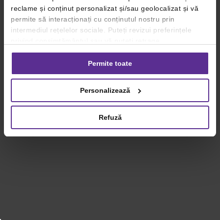
reclame și conținut personalizat și/sau geolocalizat și vă
permite să interacționați cu conținutul nostru prin
intermediul rețelelor sociale. Puteți revizui preferințele
privind consimțământul sau vă puteți retrage
consimțământul oricând, făcând click pe linkul către
setările dvs. de cookie-uri.
Permite toate
Pentru mai multe informații, vă rugăm să revizuiți politica
Personalizează
privind utilizarea modulelor cookie.
Detalii
Refuză