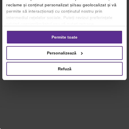
reclame și conținut personalizat și/sau geolocalizat și vă
permite să interacționați cu conținutul nostru prin
intermediul rețelelor sociale. Puteți revizui preferințele
privind consimțământul sau vă puteți retrage
consimțământul oricând, făcând click pe linkul către
setările dvs. de cookie-uri.
Permite toate
Pentru mai multe informații, vă rugăm să revizuiți politica
Personalizează
privind utilizarea modulelor cookie.
Detalii
Refuză