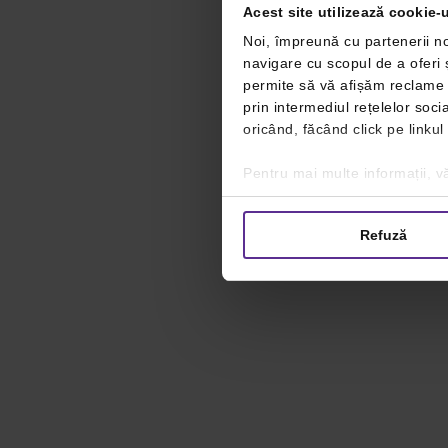
Acest site utilizează cookie-u
Noi, împreună cu partenerii no
navigare cu scopul de a oferi ș
permite să vă afișăm reclame ș
prin intermediul rețelelor soc
oricând, făcând click pe linkul
Pentru mai multe informații, vă
Refuză