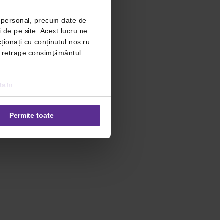
r personal, precum date de
i de pe site. Acest lucru ne
ționați cu conținutul nostru
ți retrage consimțământul
alii
Permite toate