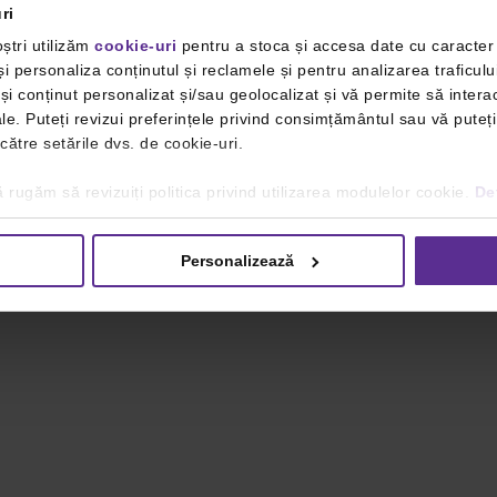
ri
ștri utilizăm
cookie-uri
pentru a stoca și accesa date cu caracte
i personaliza conținutul și reclamele și pentru analizarea traficulu
i conținut personalizat și/sau geolocalizat și vă permite să interac
iale. Puteți revizui preferințele privind consimțământul sau vă pute
 către setările dvs. de cookie-uri.
 rugăm să revizuiți politica privind utilizarea modulelor cookie.
Det
Personalizează