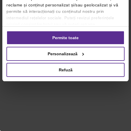
reclame și conținut personalizat și/sau geolocalizat și vă
permite să interacționați cu conținutul nostru prin
intermediul rețelelor sociale. Puteți revizui preferințele
privind consimțământul sau vă puteți retrage
consimțământul oricând, făcând click pe linkul către
setările dvs. de cookie-uri.
Permite toate
Pentru mai multe informații, vă rugăm să revizuiți politica
Personalizează
privind utilizarea modulelor cookie.
Detalii
Refuză