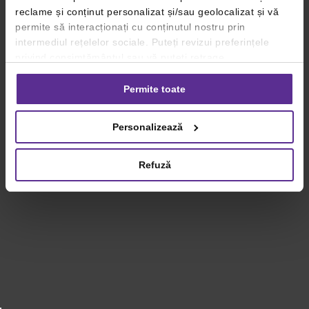
reclame și conținut personalizat și/sau geolocalizat și vă
permite să interacționați cu conținutul nostru prin
intermediul rețelelor sociale. Puteți revizui preferințele
privind consimțământul sau vă puteți retrage
consimțământul oricând, făcând click pe linkul către
setările dvs. de cookie-uri.
Permite toate
Pentru mai multe informații, vă rugăm să revizuiți politica
Personalizează
privind utilizarea modulelor cookie.
Detalii
Refuză