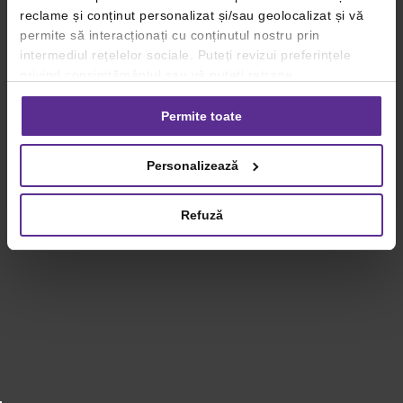
reclame și conținut personalizat și/sau geolocalizat și vă
permite să interacționați cu conținutul nostru prin
intermediul rețelelor sociale. Puteți revizui preferințele
privind consimțământul sau vă puteți retrage
consimțământul oricând, făcând click pe linkul către
setările dvs. de cookie-uri.
Permite toate
Pentru mai multe informații, vă rugăm să revizuiți politica
Personalizează
privind utilizarea modulelor cookie.
Detalii
Refuză