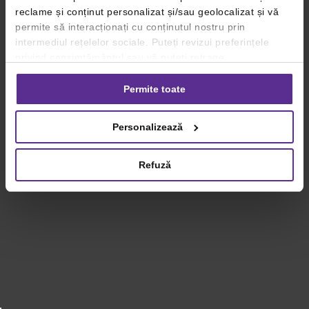
reclame și conținut personalizat și/sau geolocalizat și vă
permite să interacționați cu conținutul nostru prin
intermediul rețelelor sociale. Puteți revizui preferințele
privind consimțământul sau vă puteți retrage
consimțământul oricând, făcând click pe linkul către
setările dvs. de cookie-uri.
Permite toate
Pentru mai multe informații, vă rugăm să revizuiți politica
Personalizează
privind utilizarea modulelor cookie.
Detalii
Refuză