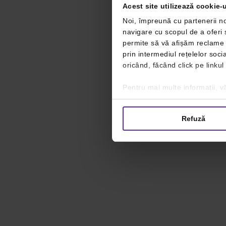
Acest site utilizează cookie-u
Noi, împreună cu partenerii no
navigare cu scopul de a oferi ș
permite să vă afișăm reclame ș
prin intermediul rețelelor soc
oricând, făcând click pe linkul
Pentru mai multe informații, vă
Refuză