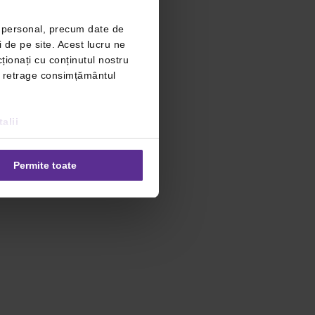
r personal, precum date de
i de pe site. Acest lucru ne
ționați cu conținutul nostru
ți retrage consimțământul
alii
Permite toate