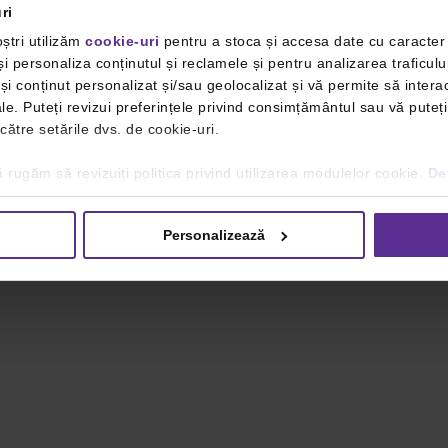
ri
ștri utilizăm
cookie-uri
pentru a stoca și accesa date cu caracte
i personaliza conținutul și reclamele și pentru analizarea traficulu
i conținut personalizat și/sau geolocalizat și vă permite să interac
iale. Puteți revizui preferințele privind consimțământul sau vă pute
 către setările dvs. de cookie-uri.
 rugăm să revizuiți politica privind utilizarea modulelor cookie.
Det
Personalizează