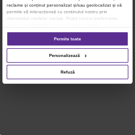
reclame și conținut personalizat și/sau geolocalizat și vă
permite să interacționați cu conținutul nostru prin
intermediul rețelelor sociale. Puteți revizui preferințele
privind consimțământul sau vă puteți retrage
consimțământul oricând, făcând click pe linkul către
setările dvs. de cookie-uri.
Permite toate
Pentru mai multe informații, vă rugăm să revizuiți politica
Personalizează
privind utilizarea modulelor cookie.
Detalii
Refuză