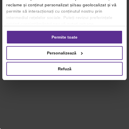
reclame și conținut personalizat și/sau geolocalizat și vă
permite să interacționați cu conținutul nostru prin
intermediul rețelelor sociale. Puteți revizui preferințele
privind consimțământul sau vă puteți retrage
consimțământul oricând, făcând click pe linkul către
setările dvs. de cookie-uri.
Permite toate
Pentru mai multe informații, vă rugăm să revizuiți politica
Personalizează
privind utilizarea modulelor cookie.
Detalii
Refuză