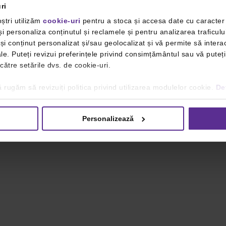
ri
ștri utilizăm
cookie-uri
pentru a stoca și accesa date cu caracte
i personaliza conținutul și reclamele și pentru analizarea traficulu
i conținut personalizat și/sau geolocalizat și vă permite să interac
iale. Puteți revizui preferințele privind consimțământul sau vă pute
 către setările dvs. de cookie-uri.
 rugăm să revizuiți politica privind utilizarea modulelor cookie.
Det
Personalizează