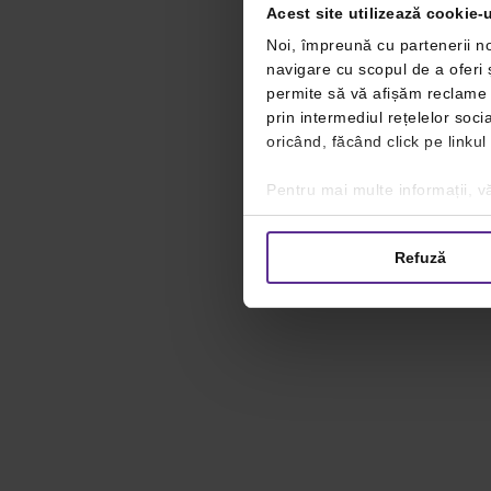
Acest site utilizează cookie-u
Noi, împreună cu partenerii no
navigare cu scopul de a oferi ș
permite să vă afișăm reclame ș
prin intermediul rețelelor soc
oricând, făcând click pe linkul
Pentru mai multe informații, vă
Refuză