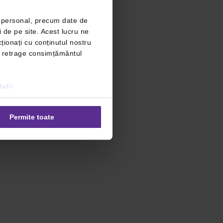
r personal, precum date de
i de pe site. Acest lucru ne
ționați cu conținutul nostru
ți retrage consimțământul
alii
Permite toate