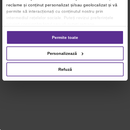
reclame și conținut personalizat și/sau geolocalizat și vă
permite să interacționați cu conținutul nostru prin
intermediul rețelelor sociale. Puteți revizui preferințele
privind consimțământul sau vă puteți retrage
consimțământul oricând, făcând click pe linkul către
setările dvs. de cookie-uri.
Permite toate
Pentru mai multe informații, vă rugăm să revizuiți politica
Personalizează
privind utilizarea modulelor cookie.
Detalii
Refuză