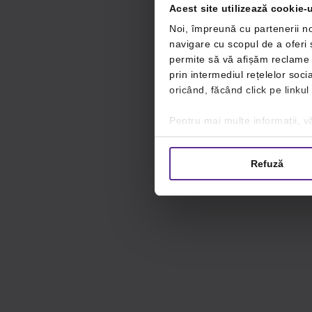
Acest site utilizează cookie-u
Noi, împreună cu partenerii no
navigare cu scopul de a oferi ș
permite să vă afișăm reclame ș
prin intermediul rețelelor soc
oricând, făcând click pe linkul
Pentru mai multe informații, vă
Refuză