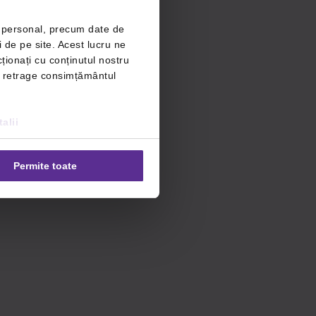
r personal, precum date de
i de pe site. Acest lucru ne
ționați cu conținutul nostru
ți retrage consimțământul
alii
Permite toate