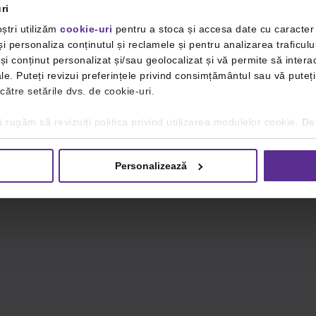
ri
ștri utilizăm
cookie-uri
pentru a stoca și accesa date cu caracte
i personaliza conținutul și reclamele și pentru analizarea traficulu
i conținut personalizat și/sau geolocalizat și vă permite să interac
iale. Puteți revizui preferințele privind consimțământul sau vă pute
 către setările dvs. de cookie-uri.
 rugăm să revizuiți politica privind utilizarea modulelor cookie.
Det
Personalizează