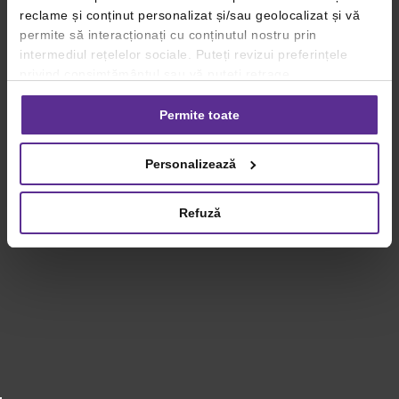
reclame și conținut personalizat și/sau geolocalizat și vă
permite să interacționați cu conținutul nostru prin
intermediul rețelelor sociale. Puteți revizui preferințele
privind consimțământul sau vă puteți retrage
consimțământul oricând, făcând click pe linkul către
setările dvs. de cookie-uri.
Permite toate
Pentru mai multe informații, vă rugăm să revizuiți politica
Personalizează
privind utilizarea modulelor cookie.
Detalii
Refuză