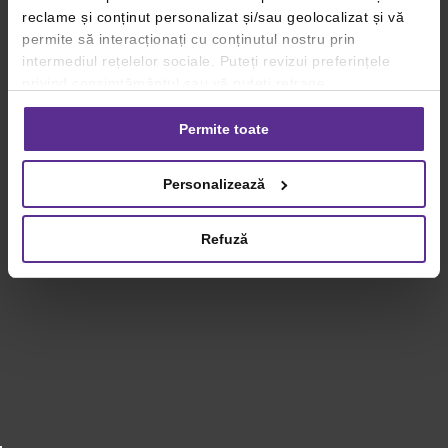
reclame și conținut personalizat și/sau geolocalizat și vă
permite să interacționați cu conținutul nostru prin
intermediul rețelelor sociale. Puteți revizui preferințele
privind consimțământul sau vă puteți retrage
consimțământul oricând, făcând click pe linkul către
setările dvs. de cookie-uri.
Permite toate
Pentru mai multe informații, vă rugăm să revizuiți politica
Personalizează
privind utilizarea modulelor cookie.
Detalii
Refuză