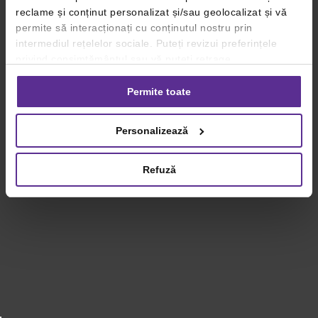
reclame și conținut personalizat și/sau geolocalizat și vă
permite să interacționați cu conținutul nostru prin
intermediul rețelelor sociale. Puteți revizui preferințele
privind consimțământul sau vă puteți retrage
consimțământul oricând, făcând click pe linkul către
setările dvs. de cookie-uri.
Permite toate
Pentru mai multe informații, vă rugăm să revizuiți politica
Personalizează
privind utilizarea modulelor cookie.
Detalii
Refuză